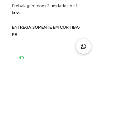
Embalagem com 2 unidades de 1
litro.
ENTREGA SOMENTE EM CURITIBA-
PR.
Kria Indústria de bebidas LTDA. CNPJ
31.823.570
/0001.05
©2025 por Kria. Orgulhosamente
espalhando sabor
CONTATO