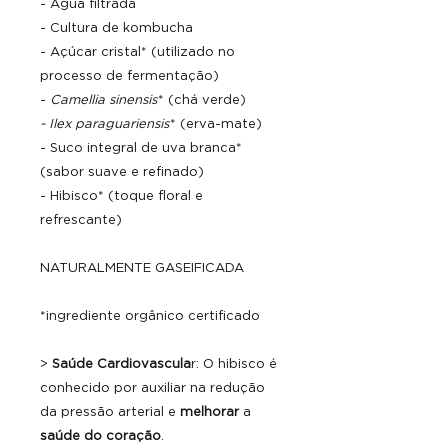
- Água filtrada
- Cultura de kombucha
- Açúcar cristal* (utilizado no
processo de fermentação)
-
Camellia sinensis
* (chá verde)
- Ilex paraguariensis
* (erva-mate)
- Suco integral de uva branca*
(sabor suave e refinado)
- Hibisco* (toque floral e
refrescante)
NATURALMENTE GASEIFICADA
*ingrediente orgânico certificado
>
Saúde Cardiovascula
r: O hibisco é
conhecido por auxiliar na redução
da pressão arterial e
melhorar
a
saúde
do coração
.