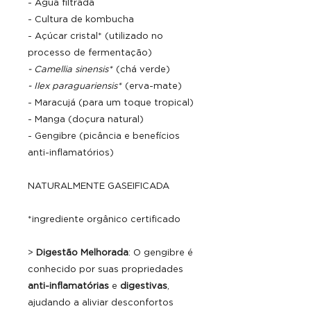
- Água filtrada
- Cultura de kombucha
- Açúcar cristal* (utilizado no
processo de fermentação)
- Camellia sinensis*
(chá verde)
- Ilex paraguariensis*
(erva-mate)
- Maracujá (para um toque tropical)
- Manga (doçura natural)
- Gengibre (picância e benefícios
anti-inflamatórios)
NATURALMENTE GASEIFICADA
*ingrediente orgânico certificado
>
Digestão Melhorada
: O gengibre é
conhecido por suas propriedades
anti-inflamatórias
e
digestivas
,
ajudando a aliviar desconfortos