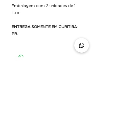
Embalagem com 2 unidades de 1
litro.
ENTREGA SOMENTE EM CURITIBA-
PR.
Kria Indústria de bebidas LTDA. CNPJ
31.823.570
/0001.05
©2025 por Kria. Orgulhosamente
espalhando sabor
CONTATO